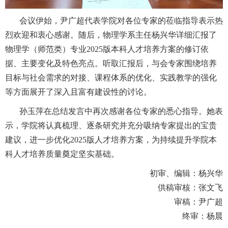
会议伊始，
尹广超
代表学院对各位专家的莅临指导表示热
烈欢迎和衷心感谢
。随后，
物理学系主任
杨兴华
详细汇报了
物理学（师范类）专业2025版本科人才培养方案的修订
依
据
、主要变化
及
特色亮点。
听取汇报后，与会专家围绕培养
目标与社会需求的对接、课程体系的优化、实践教学的强化
等方面展开了深入且富有建设性的讨论。
孙玉萍在总结发言中再次感谢各位专家的悉心指导。她表
示，学院将认真梳理、逐条研究并充分吸纳专家提出的宝贵
建议，进一步优化
2025版人才培养方案，为持续提升学院本
科人才培养质量奠定坚实基础。
初审、编辑：
杨兴华
供稿审核：张文飞
审稿：尹广超
终审：杨晨