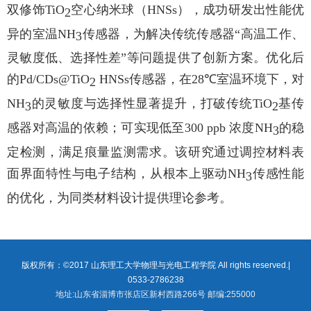
双修饰
TiO
空心纳米球（
HNSs
），成功研发出性能优
2
异的室温
NH
传感器，为解决传统传感器“高温工作、
3
灵敏度低、选择性差”等问题提供了创新方案。优化后
的
Pd/CDs@TiO
HNSs
传感器，在
28℃
室温环境下，对
2
NH
的灵敏度与选择性显著提升，打破传统
TiO
基传
3
2
感器对高温的依赖；可实现低至
300 ppb
浓度
NH
的稳
3
定检测，满足痕量监测需求。该研究通过调控材料表
面界面特性与电子结构，从根本上驱动
NH
传感性能
3
的优化，为同类材料设计提供理论参考。
版权所有：©2017 山东理工大学物理与光电工程学院 All rights reserved.|
0533-2786238
地址:山东省淄博市张店区新村西路266号 邮编:255000