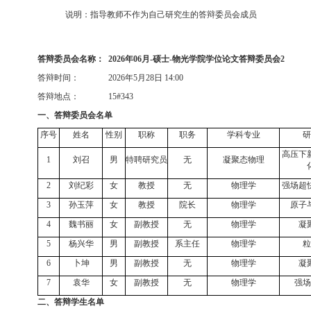
说明：指导教师不作为自己研究生的答辩委员会成员
答辩委员会名称：
2026
年
06
月
-
硕士
-
物光学院学位论文答辩委员会
2
答辩时间：
2026
年
5
月
28
日
14:00
答辩地点：
15#343
一、答辩委员会名单
序号
姓名
性别
职称
职务
学科专业
研
高压下
1
刘召
男
特聘研究员
无
凝聚态物理
2
刘纪彩
女
教授
无
物理学
强场超
3
孙玉萍
女
教授
院长
物理学
原子
4
魏书丽
女
副教授
无
物理学
凝
5
杨兴华
男
副教授
系主任
物理学
粒
6
卜坤
男
副教授
无
物理学
凝
7
袁华
女
副教授
无
物理学
强场
二、答辩学生名单