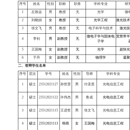
序号
姓名
性别
职称
职务
学科专业
研
1
左致远
男
教授
无
光学
微
2
刘晓娟
女
教授
无
光学工程
激光技术
3
张文飞
男
教授
无
电子科学与技术
激光技
微电子学与固体电
宽禁带半
4
李钊
男
副教授
无
子学
5
王国梅
女
副教授
无
光学
超快光
6
于丹
女
副教授
无
物理学
凝聚
二、答辩学生名单
序号
层次
学号
姓名
性别
导师
学科专业
1
硕士
23512021127
孙世贤
男
付圣贵
光电信息工程
2
硕士
23512021122
许伟杰
男
鲁成
光电信息工程
3
硕士
23512021115
王进哲
男
张文飞
光电信息工程
4
硕士
23512021113
韩雨
女
王国梅
光电信息工程