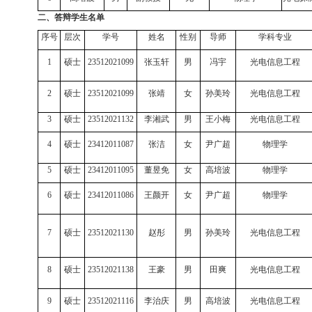
二、答辩学生名单
序号
层次
学号
姓名
性别
导师
学科专业
1
硕士
23512021099
张玉轩
男
冯宇
光电信息工程
2
硕士
23512021099
张靖
女
孙美玲
光电信息工程
3
硕士
23512021132
李湘武
男
王小梅
光电信息工程
4
硕士
23412011087
张洁
女
尹广超
物理学
5
硕士
23412011095
董昱免
女
高培波
物理学
6
硕士
23412011086
王颜开
女
尹广超
物理学
7
硕士
23512021130
赵彤
男
孙美玲
光电信息工程
8
硕士
23512021138
王豪
男
田爽
光电信息工程
9
硕士
23512021116
李治庆
男
高培波
光电信息工程