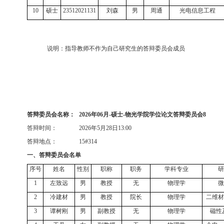
10
硕士
23512021131
刘森
男
周通
光电信息工程
说明：指导教师不作为自己研究生的答辩委员会成员
答辩委员会名称：
2026
年
06
月
-
硕士
-
物光学院学位论文答辩委员会
8
答辩时间：
2026
年
5
月
28
日
13:00
答辩地点：
15#314
一、答辩委员会名单
序号
姓名
性别
职称
职务
学科专业
研
1
左致远
男
教授
无
物理学
微
2
冷建材
男
教授
院长
物理学
二维材
3
谭树刚
男
副教授
无
物理学
磁性