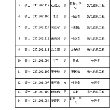
赵岳、李
5
硕士
23512021117
杜成龙
男
光电信息工程
钊
6
硕士
23512021106
谭浩
男
付圣贵
光电信息工程
7
硕士
23512021124
黄亚军
男
柏财勋
光电信息工程
8
硕士
23512021112
朱光照
男
付圣贵
光电信息工程
9
硕士
23512021111
吕文豪
男
刘晓娟
光电信息工程
10
硕士
23412011094
韦宇
男
鲁成
物理学
11
硕士
23512021105
王子琦
男
王国梅
光电信息工程
12
硕士
23412011097
李可依
女
付圣贵
物理学
13
硕士
23512021109
薛懿伟
男
李钊
光电信息工程
赵岳、于
14
硕士
23412011084
范继远
男
物理学
丹