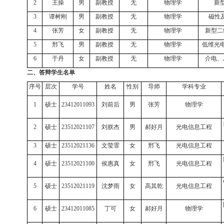
2
王操
男
副教授
无
物理学
新
3
谭树刚
男
副教授
无
物理学
磁性
4
张芳
女
副教授
无
物理学
新型二
5
邢飞
男
副教授
无
物理学
低维光
6
于丹
女
副教授
无
物理学
介电、
二、答辩学生名单
序号
层次
学号
姓名
性别
导师
学科专业
1
硕士
23412011093
刘前后
男
张芳
物理学
2
硕士
23512021107
刘朕杰
男
郝好月
光电信息工程
3
硕士
23512021136
文莹霏
女
邢飞
光电信息工程
4
硕士
23512021100
侯惠真
女
邢飞
光电信息工程
5
硕士
23512021119
沈梦雨
女
高其乾
光电信息工程
6
硕士
23412011085
丁可
女
郝好月
物理学