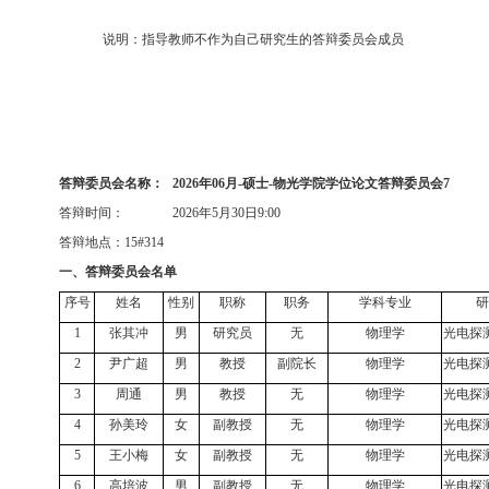
说明：指导教师不作为自己研究生的答辩委员会成员
答辩委员会名称：
2026
年
06
月
-
硕士
-
物光学院学位论文答辩委员会
7
答辩时间：
2026
年
5
月
30
日
9:00
答辩地点：
15#314
一、答辩委员会名单
序号
姓名
性别
职称
职务
学科专业
研
1
张其冲
男
研究员
无
物理学
光电探
2
尹广超
男
教授
副院长
物理学
光电探
3
周通
男
教授
无
物理学
光电探
4
孙美玲
女
副教授
无
物理学
光电探
5
王小梅
女
副教授
无
物理学
光电探
6
高培波
男
副教授
无
物理学
光电探