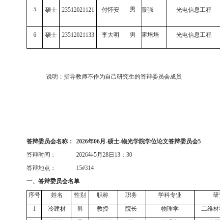
5
男
硕士
23512021121
付怀安
景强
光电信息工程
6
硕士
23512021133
李大明
男
霍培培
光电信息工程
说明：指导教师不作为自己研究生的答辩委员会成员
答辩委员会名称：
2026
年
06
月
-
硕士
-
物光学院学位论文答辩委员会
5
答辩时间：
2026
年
5
月
28
日
13
：
30
答辩地点：
15#314
一、答辩委员会名单
序号
姓名
性别
职称
职务
学科专业
研
1
冷建材
男
教授
院长
物理学
二维材