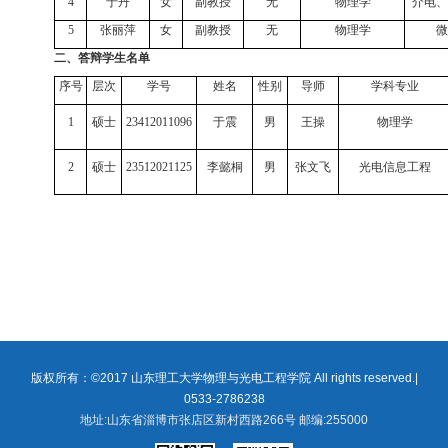
4
于丹
女
副教授
无
物理学
介电、
5
张丽萍
女
副教授
无
物理学
微
二、答辩学生名单
序号
层次
学号
姓名
性别
导师
学科专业
1
硕士
23412011096
于震
男
王操
物理学
2
硕士
23512021125
李懿桐
男
张文飞
光电信息工程
版权所有：©2017 山东理工大学物理与光电工程学院 All rights reserved.|
0533-2786238
地址:山东省淄博市张店区新村西路266号 邮编:255000