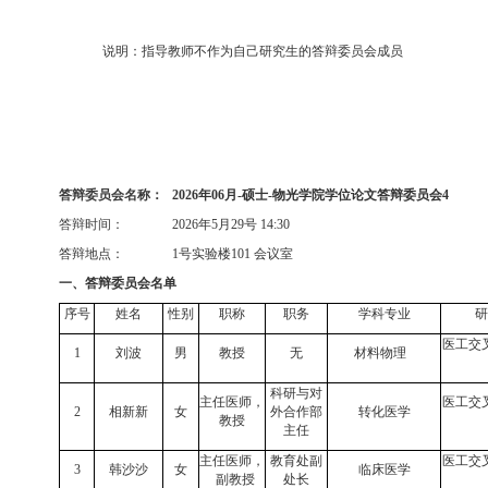
说明：指导教师不作为自己研究生的答辩委员会成员
答辩委员会名称：
2026
年
06
月
-
硕士
-
物光学院学位论文答辩委员会
4
答辩时间：
2026
年
5
月
29
号
14:30
答辩地点：
1
号实验楼
101
会议室
一、答辩委员会名单
序号
姓名
性别
职称
职务
学科专业
研
医工交
1
刘波
男
教授
无
材料物理
科研与对
主任医师，
医工交
2
相新新
女
外合作部
转化医学
教授
主任
主任医师，
教育处副
医工交
3
韩沙沙
女
临床医学
副教授
处长