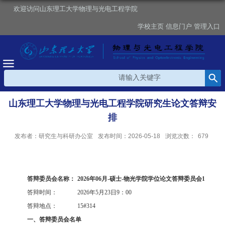
欢迎访问山东理工大学物理与光电工程学院
学校主页
信息门户
管理入口
山东理工大学物理与光电工程学院研究生论文答辩安
排
发布者：研究生与科研办公室
发布时间：2026-05-18
浏览次数：
679
答辩委员会名称：
2026
年
06
月
-
硕士
-
物光学院学位论文答辩委员会
1
答辩时间：
2026
年
5
月
23
日
9
：
00
答辩地点：
15#314
一、答辩委员会名单