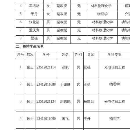
4
霍培培
女
副教授
无
材料物理化学
锂
5
于丹
女
副教授
无
物理学
介
6
张化福
男
副教授
无
材料物理化学
功能
7
孟庆宽
男
副教授
无
材料物理化学
功能
8
景强
男
副教授
无
材料物理化学
功能
二、答辩学生名单
序号
层次
学号
姓名
性别
导师
学科专业
1
硕士
23512021114
张凯
男
景强
光电信息工程
2
女
物理学
硕士
23412011088
于姗姗
王操
3
男
硕士
23512021134
唐志鹏
杨影影
光电信息工程
4
男
物理学
硕士
23412011090
宋飞
于丹