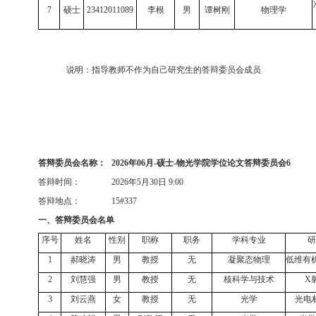
7
硕士
23412011089
李根
男
谭树刚
物理学
说明：指导教师不作为自己研究生的答辩委员会成员
答辩委员会名称：
2026
年
06
月
-
硕士
-
物光学院学位论文答辩委员会
6
答辩时间：
2026
年
5
月
30
日
9:00
答辩地点：
15#337
一、答辩委员会名单
序号
姓名
性别
职称
职务
学科专业
研
1
郝晓涛
男
教授
无
凝聚态物理
低维有
2
刘慧强
男
教授
无
核科学与技术
X
3
刘云燕
女
教授
无
光学
光电