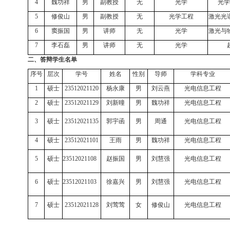
4
魏功祥
男
副教授
无
光学
光学
5
修俊山
男
副教授
无
光学工程
激光光
6
窦振国
男
讲师
无
光学
激光与
7
李石磊
男
讲师
无
光学
二、答辩学生名单
序号
层次
学号
姓名
性别
导师
学科专业
1
硕士
23512021120
杨永康
男
刘云燕
光电信息工程
2
硕士
23512021129
刘新曈
男
魏功祥
光电信息工程
3
硕士
23512021135
郭宇函
男
周通
光电信息工程
4
硕士
23512021101
王雨
男
魏功祥
光电信息工程
5
硕士
23512021108
赵振国
男
刘慧强
光电信息工程
6
硕士
23512021103
徐嘉兴
男
刘慧强
光电信息工程
7
硕士
23512021128
刘莺莺
女
修俊山
光电信息工程