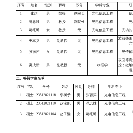
序号
姓名
性别
职称
职务
学科专业
研
1
张超
男
教授
副院长
光电信息工程
信
2
满忠胜
男
教授
副院长
光电信息工程
光
3
葛筱璐
女
教授
无
光电信息工程
光场的
波前整形
4
王本义
男
副教授
无
光电信息工程
光
5
张丽萍
女
副教授
无
光电信息工程
光传输
表面等离
6
类成新
男
副教授
无
物理学
控；微纳
磁
二、答辩学生名单
序号
层次
学号
姓名
性别
导师
学科专业
1
硕士
23512021118
李树予
男
张丽萍
光电信息工程
2
硕士
23512021110
赵浚凯
男
满忠胜
光电信息工程
3
硕士
23512021104
赵子涵
女
葛筱璐
光电信息工程