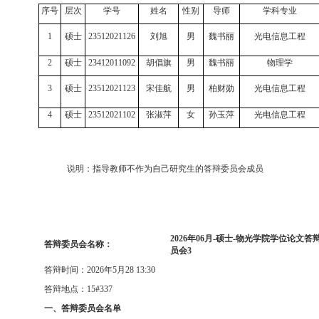
序号
层次
学号
姓名
性别
导师
学科专业
1
硕士
23512021126
刘旭
男
魏书丽
光电信息工程
2
硕士
23412011092
胡倡旗
男
魏书丽
物理学
3
硕士
23512021123
宋佳航
男
柏财勋
光电信息工程
4
硕士
23512021102
张淑萍
女
孙玉萍
光电信息工程
说明：指导教师不作为自己研究生的答辩委员会成员
2026
年
06
月
-
硕士
-
物光学院学位论文答
答辩委员会名称：
员会
3
答辩时间：
2026
年
5
月
28 13:30
答辩地点：
15#337
一、答辩委员会名单